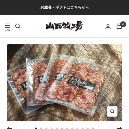
コ
お歳暮・ギフトはこちらから
ン
テ
ン
山
0
ナ
ツ
西
ビ
へ
牧
ゲ
ス
場
ー
キ
シ
ッ
ョ
プ
ン
ズ
ー
ム