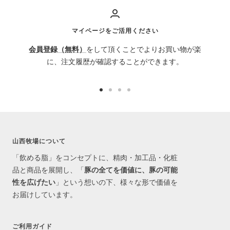
マイページをご活用ください
会員登録（無料）
をして頂くことでよりお買い物が楽
に、注文履歴が確認することができます。
ス
ス
ス
ス
ラ
ラ
ラ
ラ
イ
イ
イ
イ
ド
ド
ド
ド
山西牧場について
に
に
に
に
移
移
移
移
「飲める脂」をコンセプトに、精肉・加工品・化粧
動
動
動
動
品と商品を展開し、「
豚の全てを価値に、豚の可能
1
2
3
4
性を広げたい
」という想いの下、様々な形で価値を
お届けしています。
ご利用ガイド