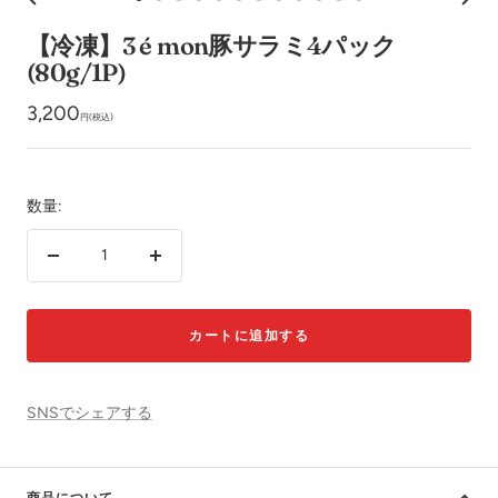
ス
ス
ス
ス
ス
ス
ス
ス
ス
ス
ス
ス
イ
ラ
ラ
ラ
ラ
ラ
ラ
ラ
ラ
ラ
ラ
ラ
ラ
【冷凍】3 é mon豚サラミ4パック
ン
イ
イ
イ
イ
イ
イ
イ
イ
イ
イ
イ
イ
(80g/1P)
ド
ド
ド
ド
ド
ド
ド
ド
ド
ド
ド
ド
セ
3,200
に
に
に
に
に
に
に
に
に
に
に
に
円(税込)
移
移
移
移
移
移
移
移
移
移
移
移
ー
動
動
動
動
動
動
動
動
動
動
動
動
ル
1
2
3
4
5
6
7
8
9
10
11
12
数量:
価
格
数
数
量
量
を
を
カートに追加する
減
増
ら
や
す
す
SNSでシェアする
商品について