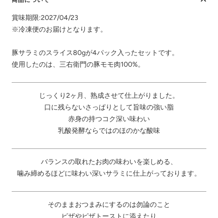
賞味期限:2027/04/23
※冷凍便のお届けとなります。
豚サラミのスライス80gが4パック入ったセットです。
使用したのは、三右衛門の豚モモ肉100%。
じっくり2ヶ月、熟成させて仕上がりました。
口に残らないさっぱりとして旨味の強い脂
赤身の持つコク深い味わい
乳酸発酵ならではのほのかな酸味
バランスの取れたお肉の味わいを楽しめる、
噛み締めるほどに味わい深いサラミに仕上がっております。
そのままおつまみにするのは勿論のこと
ピザやピザトーストに添えたり